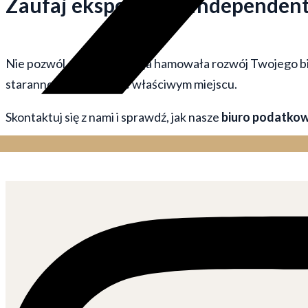
Zaufaj ekspertom z Independent
Nie pozwól, aby biurokracja hamowała rozwój Twojego bizn
starannością, jesteś we właściwym miejscu.
Skontaktuj się z nami i sprawdź, jak nasze
biuro podatko