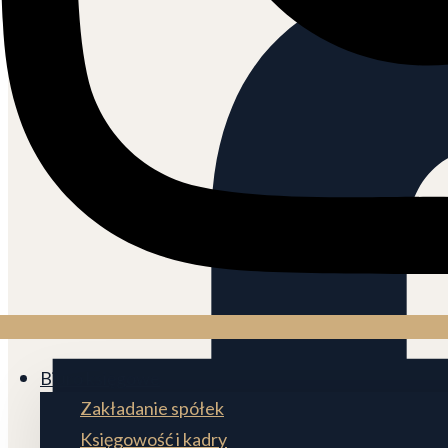
Biuro księgowe
Zakładanie spółek
Księgowość i kadry