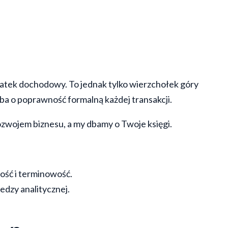
datek dochodowy. To jednak tylko wierzchołek góry
ba o poprawność formalną każdej transakcji.
rozwojem biznesu, a my dbamy o Twoje księgi.
tość i terminowość.
dzy analitycznej.