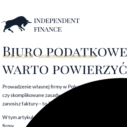
Przejdź
do
treści
Biuro podatkowe 
+48 22 177 92 00
kontakt@independentfinance.pl
warto powierzyć
Prowadzenie własnej firmy w Polsce to wyzwanie, które wy
czy skomplikowane zasady odliczeń sprawiają, że samodzi
zanosisz faktury – to Twój strategiczny partner w biznesi
W tym artykule wyjaśniamy, czego możesz oczekiwać od 
firmy.