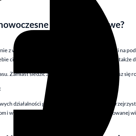
 nowoczesne biuro podatkowe?
e z wysyłaniem deklaracji czy obliczaniem zaliczki na po
ebie ciężar kontaktu z Urzędem Skarbowym i ZUS, a także d
zasu. Zamiast śledzić zmiany w ustawach, Ty zajmujesz się 
:
wych działalności gospodarczych, gdzie liczy się przejrzys
om i większym podmiotom, wymagająca zaawansowanej wie