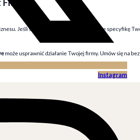
 Finance
esu. Jeśli szukasz partnera, który rozumie specyfikę Twoj
we
może usprawnić działanie Twojej firmy. Umów się na bez
Instagram