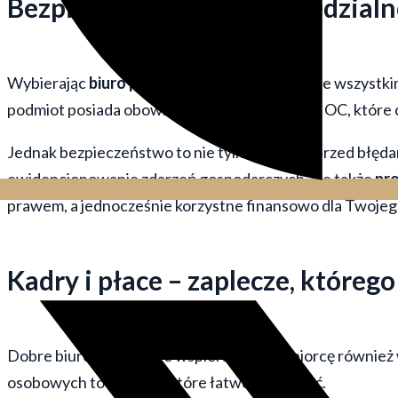
Bezpieczeństwo i odpowiedzialn
Wybierając
biuro podatkowe
, kupujesz przede wszystki
podmiot posiada obowiązkowe ubezpieczenie OC, które ch
Jednak bezpieczeństwo to nie tylko ochrona przed błęda
ewidencjonowanie zdarzeń gospodarczych, ale także
pr
prawem, a jednocześnie korzystne finansowo dla Twojego
Kadry i płace – zaplecze, któreg
Dobre biuro podatkowe wspiera przedsiębiorcę również w
osobowych to procesy, które łatwo zaniedbać.