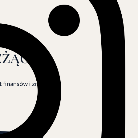
ieżąco
at finansów
i zmian w