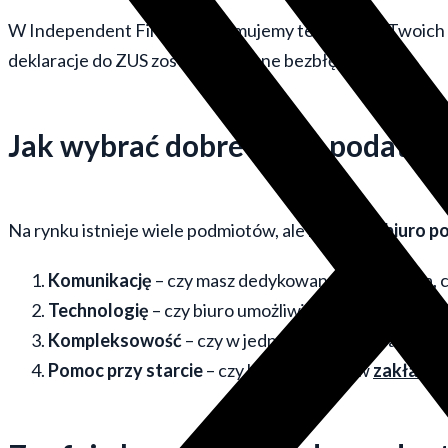
W Independent Finance zdejmujemy ten ciężar z Twoich 
deklaracje do ZUS zostaną wysłane bezbłędnie.
Jak wybrać dobre biuro podatk
Na rynku istnieje wiele podmiotów, ale nie każde
biuro 
Komunikację
– czy masz dedykowanego opiekuna, cz
Technologię
– czy biuro umożliwia elektroniczny o
Kompleksowość
– czy w jednym miejscu załatwisz
Pomoc przy starcie
– czy biuro pomaga w
zakładani