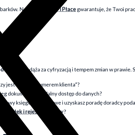
barków. Nasz dział
Kadry i Płace
gwarantuje, że Twoi prac
owe?
podatkowe
nadąża za cyfryzacją i tempem zmian w prawie. 
y jesteś tylko „numerem klienta”?
bieg dokumentów i zdalny dostęp do danych?
 sprawy księgowe, kadrowe i uzyskasz poradę doradcy po
u spółek i rejestracji firmy
?