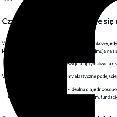
Czym tak naprawdę zajmuje się
Wielu przedsiębiorców utożsamia biuro rachunkowe jedyni
lodowej. Współczesne
biuro podatkowe
przejmuje na si
Dla małych i średnich firm kluczowa jest optymalizacja c
W Independent Finance oferujemy elastyczne podejście
Księgowość uproszczona
– idealna dla jednoosobo
Pełna księgowość
– dedykowana spółkom, fundacj