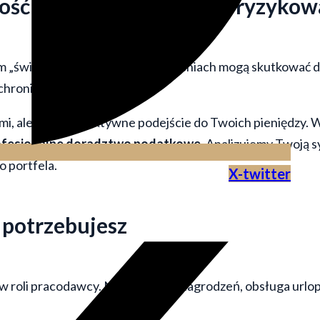
ość – dlaczego nie warto ryzykow
m „święty spokój”. Błędy w rozliczeniach mogą skutkować
roni interesy klienta.
mi, ale także proaktywne podejście do Twoich pieniędzy. 
ofesjonalne doradztwo podatkowe
. Analizujemy Twoją s
 portfela.
X-twitter
o potrzebujesz
 roli pracodawcy. Naliczanie wynagrodzeń, obsługa urlop