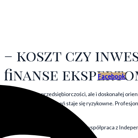
– koszt czy inwe
 finanse eksperto
Facebook
maga nie tylko przedsiębiorczości, ale i doskonałej orien
elne prowadzenie rozliczeń staje się ryzykowne. Profesjo
e.
nowoczesnej księgowości i dlaczego współpraca z Indepe