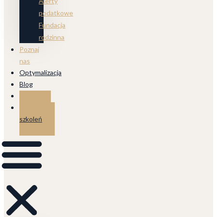
Alerty
podatkowe
Fundacja
rodzinna
Poznaj
nas
Optymalizacja
Blog
Kontakt
Strefa
szkoleń