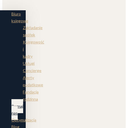
Biuro
księgowe
Zakładanie
spółek
Księgowość
i
kadry
Usługi
Concierge
Alerty
podatkowe
Fundacja
rodzinna
Poznaj
nas
Optymalizacja
Blog