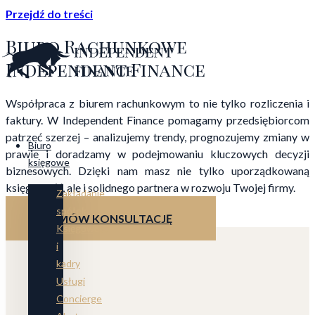
Przejdź do treści
Biuro Rachunkowe
Independent Finance
Współpraca z biurem rachunkowym to nie tylko rozliczenia i
faktury. W Independent Finance pomagamy przedsiębiorcom
patrzeć szerzej – analizujemy trendy, prognozujemy zmiany w
Biuro
prawie i doradzamy w podejmowaniu kluczowych decyzji
księgowe
biznesowych. Dzięki nam masz nie tylko uporządkowaną
księgowość, ale i solidnego partnera w rozwoju Twojej firmy.
Zakładanie
spółek
UMÓW KONSULTACJĘ
Księgowość
i
kadry
Usługi
Concierge