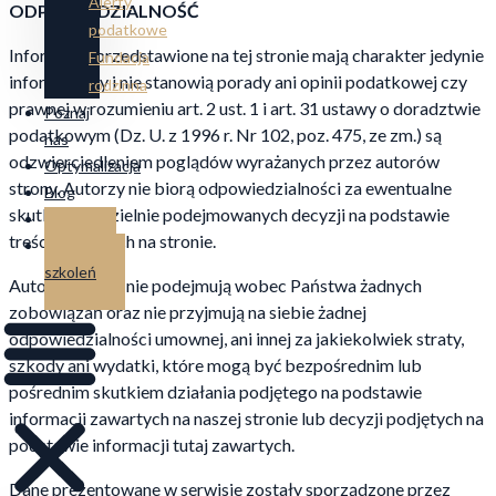
Alerty
ODPOWIEDZIALNOŚĆ
podatkowe
Informacje przedstawione na tej stronie mają charakter jedynie
Fundacja
informacyjny i nie stanowią porady ani opinii podatkowej czy
rodzinna
prawnej w rozumieniu art. 2 ust. 1 i art. 31 ustawy o doradztwie
Poznaj
podatkowym (Dz. U. z 1996 r. Nr 102, poz. 475, ze zm.) są
nas
odzwierciedleniem poglądów wyrażanych przez autorów
Optymalizacja
strony. Autorzy nie biorą odpowiedzialności za ewentualne
Blog
skutki samodzielnie podejmowanych decyzji na podstawie
Kontakt
treści zawartych na stronie.
Strefa
szkoleń
Autorzy strony nie podejmują wobec Państwa żadnych
zobowiązań oraz nie przyjmują na siebie żadnej
odpowiedzialności umownej, ani innej za jakiekolwiek straty,
szkody ani wydatki, które mogą być bezpośrednim lub
pośrednim skutkiem działania podjętego na podstawie
informacji zawartych na naszej stronie lub decyzji podjętych na
podstawie informacji tutaj zawartych.
Dane prezentowane w serwisie zostały sporządzone przez