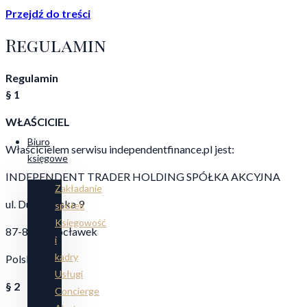
Przejdź do treści
Regulamin
Regulamin
§ 1
WŁAŚCICIEL
Biuro
Właścicielem serwisu independentfinance.pl jest:
księgowe
INDEPENDENT TRADER HOLDING SPÓŁKA AKCYJNA
Zakładanie
ul. Duninowska 9
spółek
Księgowość
87-800 Włocławek
i
kadry
Polska
Usługi
§ 2
Concierge