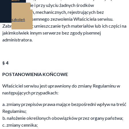
w żadnej formie i przy użyciu żadnych środków
Kontakt
elektronicznych, mechanicznych, rejestrujących bez
Strefa
uprzedniego pisemnego zezwolenia Właściciela serwisu.
szkoleń
Zabronione jest umieszczanie tych materiałów lub ich części na
jakimkolwiek innym serwerze bez zgody pisemnej
administratora.
§ 4
POSTANOWIENIA KOŃCOWE
Właściciel serwisu jest uprawniony do zmiany Regulaminu w
następujących przypadkach:
a. zmiany przepisów prawa mające bezpośredni wpływ na treść
Regulaminu;
b. nałożenie określonych obowiązków przez organy państwa;
c. zmiany cennika;