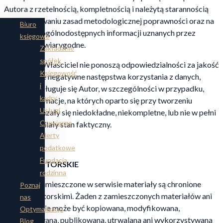
Autora z rzetelnością, kompletnością i należytą starannością
przy zachowaniu zasad metodologicznej poprawności oraz na
Biuro
podstawie ogólnodostępnych informacji uznanych przez
księgowe
autorów za wiarygodne.
Zakładanie
spółek
Autor oraz Właściciel nie ponoszą odpowiedzialności za jakość
Księgowość
i ewentualne negatywne następstwa korzystania z danych,
i
którymi posługuje się Autor, w szczególności w przypadku,
kadry
gdyby informacje, na których oparto się przy tworzeniu
Usługi
serwisu, okazały się niedokładne, niekompletne, lub nie w pełni
Concierge
odzwierciedlały stan faktyczny.
Alerty
§ 3
podatkowe
Fundacja
PRAWA AUTORSKIE
rodzinna
Wszelkie zamieszczone w serwisie materiały są chronione
Poznaj
prawami autorskimi. Żaden z zamieszczonych materiałów ani
nas
jego część nie może być kopiowana, modyfikowana,
Optymalizacja
dystrybuowana, publikowana, utrwalana ani wykorzystywana
Blog