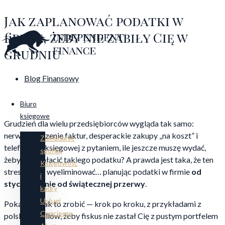
Przejdź
Jak zaplanować podatki w
do
treści
firmie, żeby nie zabiły Cię w
grudniu
Blog Finansowy
Biuro
księgowe
Grudzień dla wielu przedsiębiorców wygląda tak samo:
nerwowe liczenie faktur, desperackie zakupy „na koszt” i
Zakładanie
telefony do księgowej z pytaniem, ile jeszcze muszę wydać,
spółek
żeby nie zapłacić takiego podatku? A prawda jest taka, że ten
Księgowość
stres można wyeliminować… planując podatki w firmie
od
i
stycznia, a nie od świątecznej przerwy
.
kadry
Usługi
Pokażę Ci, jak to zrobić — krok po kroku, z przykładami z
Concierge
polskich realiów, żeby fiskus nie zastał Cię z pustym portfelem