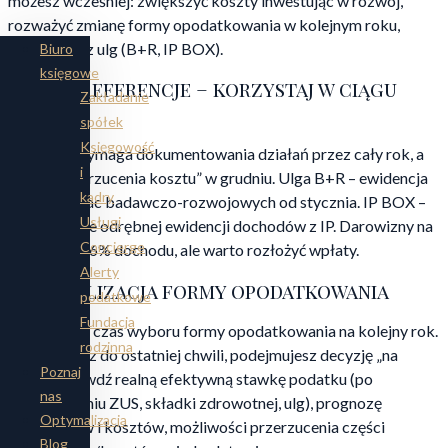
możesz wcześniej: zwiększyć koszty inwestując w rozwój,
rozważyć zmianę formy opodatkowania w kolejnym roku,
skorzystać z ulg (B+R, IP BOX).
Biuro
księgowe
Ulgi i preferencje – korzystaj w ciągu
Zakładanie
roku
spółek
Księgowość
Wiele ulg wymaga dokumentowania działań przez cały rok, a
i
nie tylko „wrzucenia kosztu” w grudniu. Ulga B+R – ewidencja
kadry
kosztów prac badawczo-rozwojowych od stycznia. IP BOX –
Usługi
prowadzenie odrębnej ewidencji dochodów z IP. Darowizny na
Concierge
OPP – limit 6% dochodu, ale warto rozłożyć wpłaty.
Alerty
Optymalizacja formy opodatkowania
podatkowe
Fundacja
Grudzień to czas wyboru formy opodatkowania na kolejny rok.
rodzinna
Jeśli czekasz do ostatniej chwili, podejmujesz decyzję „na
Poznaj
czuja”. Sprawdź realną efektywną stawkę podatku (po
nas
uwzględnieniu ZUS, składki zdrowotnej, ulg), prognozę
Optymalizacja
przychodów i kosztów, możliwości przerzucenia części
Blog