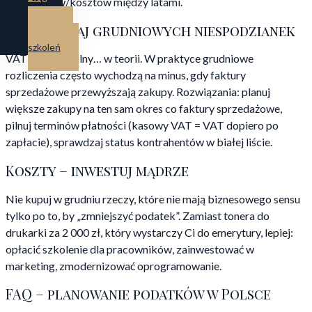
przychodów/kosztów między latami.
Kontakt
VAT – unikaj grudniowych niespodzianek
Strefa
szkoleń
VAT jest neutralny… w teorii. W praktyce grudniowe
rozliczenia często wychodzą na minus, gdy faktury
sprzedażowe przewyższają zakupy. Rozwiązania: planuj
większe zakupy na ten sam okres co faktury sprzedażowe,
pilnuj terminów płatności (kasowy VAT = VAT dopiero po
zapłacie), sprawdzaj status kontrahentów w białej liście.
Koszty – inwestuj mądrze
Nie kupuj w grudniu rzeczy, które nie mają biznesowego sensu
tylko po to, by „zmniejszyć podatek”. Zamiast tonera do
drukarki za 2 000 zł, który wystarczy Ci do emerytury, lepiej:
opłacić szkolenie dla pracowników, zainwestować w
marketing, zmodernizować oprogramowanie.
FAQ – planowanie podatków w Polsce