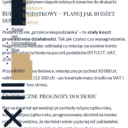
Alerty
i pełnym magazynem niepotrzebnych tonerów do drukarki.
podatkowe
Budżet podatkowy – planuj jak budżet
Fundacja
domowy
rodzinna
Poznaj
Podatki to nie „przykra niespodzianka” – to
stały koszt
nas
prowadzenia działalności
. Tak jak czynsz czy wynagrodzenia.
Optymalizacja
Najprostsza metoda: odkładaj co miesiąc na osobne konto
Blog
procent od przychodu na poczet podatków (PIT/CIT, VAT,
Kontakt
ZUS).
Strefa
szkoleń
Przykład:
firma na liniówce, miesięczny przychód 50 000 zł,
odkładasz 25% (12 500 zł) – po kwartale masz środki na VAT i
zaliczki PIT bez stresu.
Śródroczne prognozy dochodu
Raz na kwartał sprawdzaj: przychody od początku roku,
koszty od początku roku, prognozowany dochód na koniec
roku. Jeśli widzisz, że dochód rośnie szybciej niż zakładałeś,